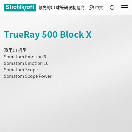
中文
领先的CT球管研发制造商
TrueRay 500 Block X
适用CT机型
Somatom Emotion 6
Somatom Emotion 16
Somatom Scope
Somatom Scope Power